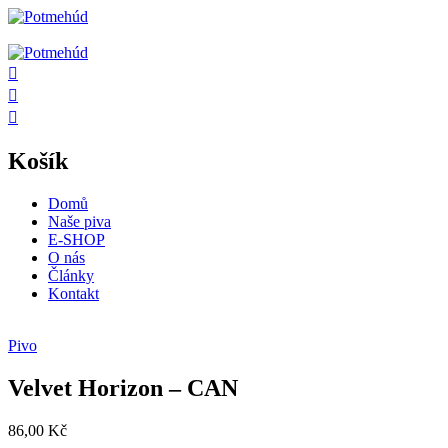
Košík
Domů
Naše piva
E-SHOP
O nás
Články
Kontakt
Pivo
Velvet Horizon – CAN
86,00
Kč