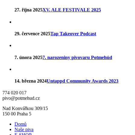
27. října 2025
XV. ALE FESTIVALE 2025
29. července 2025
Tap Takeover Podcast
7. února 2025
7. narozeniny pivovaru Potmehúd
14. března 2024
Untappd Community Awards 2023
774 020 017
pivo@potmehud.cz
Nad Konvářkou 309/15
150 00 Praha 5
Domů
Naše piva
E-SHOP