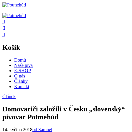
Košík
Domů
Naše piva
E-SHOP
O nás
Články
Kontakt
Článek
Domovariči založili v Česku „slovenský“
pivovar Potmehúd
14. května 2018
od Samuel