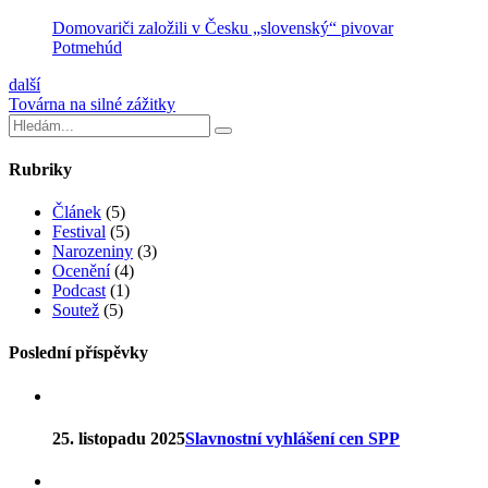
Domovariči založili v Česku „slovenský“ pivovar
Potmehúd
další
Továrna na silné zážitky
Rubriky
Článek
(5)
Festival
(5)
Narozeniny
(3)
Ocenění
(4)
Podcast
(1)
Soutež
(5)
Poslední příspěvky
25. listopadu 2025
Slavnostní vyhlášení cen SPP