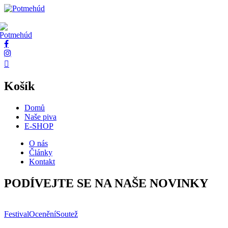
Košík
Domů
Naše piva
E-SHOP
O nás
Články
Kontakt
PODÍVEJTE SE NA NAŠE NOVINKY
Festival
Ocenění
Soutež