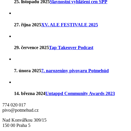
25. listopadu 2025
Slavnostní vyhlášení cen SPP
27. října 2025
XV. ALE FESTIVALE 2025
29. července 2025
Tap Takeover Podcast
7. února 2025
7. narozeniny pivovaru Potmehúd
14. března 2024
Untappd Community Awards 2023
774 020 017
pivo@potmehud.cz
Nad Konvářkou 309/15
150 00 Praha 5