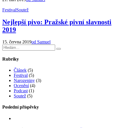
Festival
Soutež
Nejlepší pivo: Pražské pivní slavnosti
2019
15. června 2019
od Samuel
Rubriky
Článek
(5)
Festival
(5)
Narozeniny
(3)
Ocenění
(4)
Podcast
(1)
Soutež
(5)
Poslední příspěvky