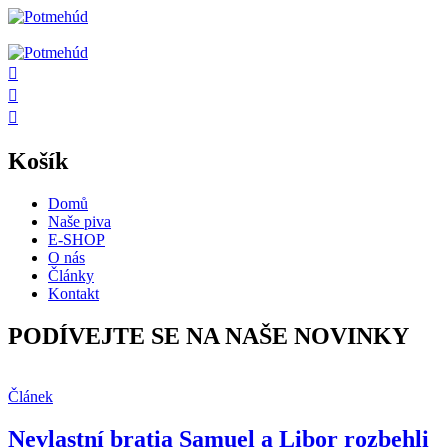
Košík
Domů
Naše piva
E-SHOP
O nás
Články
Kontakt
PODÍVEJTE SE NA NAŠE NOVINKY
Článek
Nevlastní bratia Samuel a Libor rozbehli