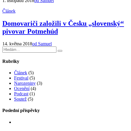
1. listopadu 2018
od Samuel
Článek
Domovariči založili v Česku „slovenský“
pivovar Potmehúd
14. května 2018
od Samuel
Rubriky
Článek
(5)
Festival
(5)
Narozeniny
(3)
Ocenění
(4)
Podcast
(1)
Soutež
(5)
Poslední příspěvky