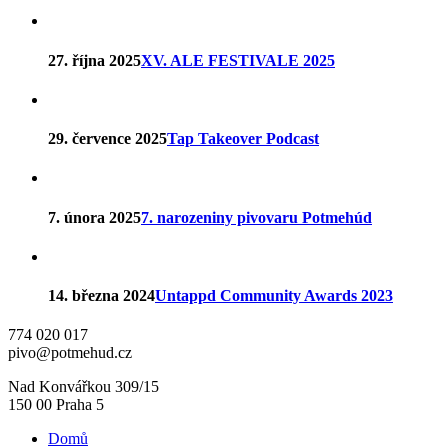
27. října 2025
XV. ALE FESTIVALE 2025
29. července 2025
Tap Takeover Podcast
7. února 2025
7. narozeniny pivovaru Potmehúd
14. března 2024
Untappd Community Awards 2023
774 020 017
pivo@potmehud.cz
Nad Konvářkou 309/15
150 00 Praha 5
Domů