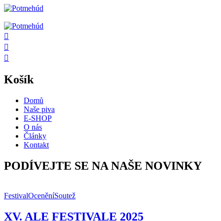
Košík
Domů
Naše piva
E-SHOP
O nás
Články
Kontakt
PODÍVEJTE SE NA NAŠE NOVINKY
Festival
Ocenění
Soutež
XV. ALE FESTIVALE 2025